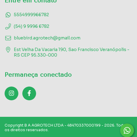
Entre em contato
5554999966782
(54) 9 9996 6782
bluebird.agrotech@gmail.com
Est Velha Da Vacaria 190, Sao Francisco Veranópolis -
RS CEP 95.330-000
Permaneça conectado
Copyright B A AGROTECH LTDA - 48470337000199 - 2026. Todos
os direitos reservados.