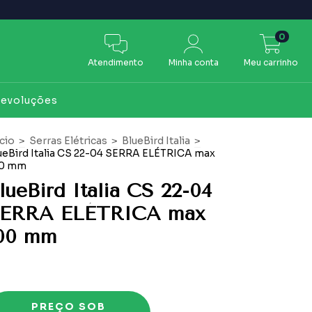
0
Atendimento
Minha conta
Meu carrinho
Devoluções
ício
>
Serras Elétricas
>
BlueBird Italia
>
ueBird Italia CS 22-04 SERRA ELÉTRICA max
0 mm
lueBird Italia CS 22-04
ERRA ELÉTRICA max
00 mm