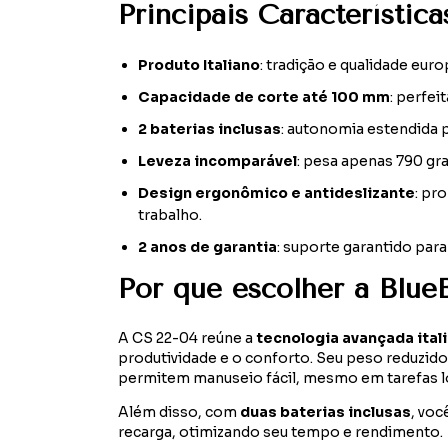
Principais Característica
Produto Italiano
: tradição e qualidade eu
Capacidade de corte até 100 mm
: perfei
2 baterias inclusas
: autonomia estendida 
Leveza incomparável
: pesa apenas 790 gr
Design ergonômico e antideslizante
: pr
trabalho.
2 anos de garantia
: suporte garantido para
Por que escolher a BlueB
A CS 22-04 reúne a
tecnologia avançada ital
produtividade e o conforto. Seu peso reduzi
permitem manuseio fácil, mesmo em tarefas lon
Além disso, com
duas baterias inclusas
, voc
recarga, otimizando seu tempo e rendimento.