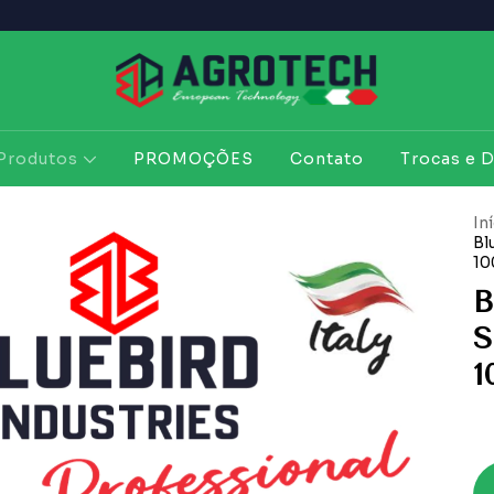
Produtos
PROMOÇÕES
Contato
Trocas e 
In
Bl
10
B
S
1