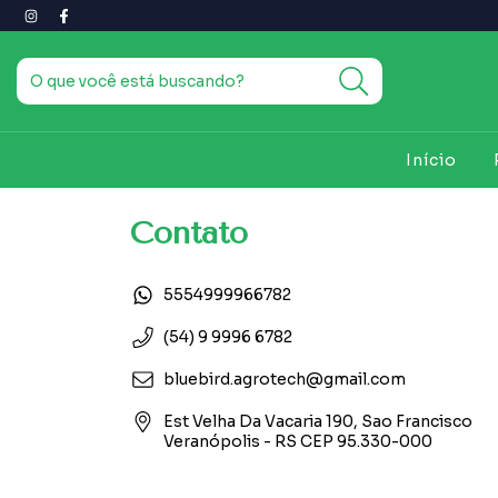
Início
Contato
5554999966782
(54) 9 9996 6782
bluebird.agrotech@gmail.com
Est Velha Da Vacaria 190, Sao Francisco
Veranópolis - RS CEP 95.330-000