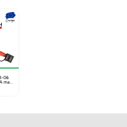
3-06
A max