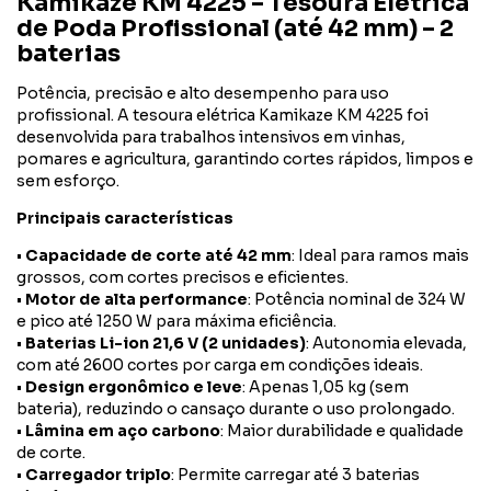
Kamikaze KM 4225 – Tesoura Elétrica
de Poda Profissional (até 42 mm) – 2
baterias
Potência, precisão e alto desempenho para uso
profissional. A tesoura elétrica Kamikaze KM 4225 foi
desenvolvida para trabalhos intensivos em vinhas,
pomares e agricultura, garantindo cortes rápidos, limpos e
sem esforço.
Principais características
•
Capacidade de corte até 42 mm
: Ideal para ramos mais
grossos, com cortes precisos e eficientes.
•
Motor de alta performance
: Potência nominal de 324 W
e pico até 1250 W para máxima eficiência.
•
Baterias Li-ion 21,6 V (2 unidades)
: Autonomia elevada,
com até 2600 cortes por carga em condições ideais.
•
Design ergonômico e leve
: Apenas 1,05 kg (sem
bateria), reduzindo o cansaço durante o uso prolongado.
•
Lâmina em aço carbono
: Maior durabilidade e qualidade
de corte.
•
Carregador triplo
: Permite carregar até 3 baterias