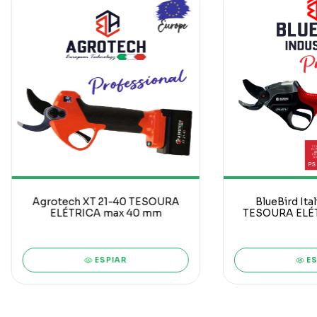
Agrotech XT 21-40 TESOURA
BlueBird Ital
ELÉTRICA max 40 mm
TESOURA ELÉT
m
ESPIAR
ES