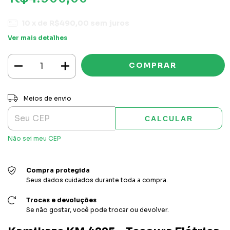
10
x de
R$490,00
sem juros
Ver mais detalhes
ALTERAR CEP
Entregas para o CEP:
Meios de envio
CALCULAR
Não sei meu CEP
Compra protegida
Seus dados cuidados durante toda a compra.
Trocas e devoluções
Se não gostar, você pode trocar ou devolver.